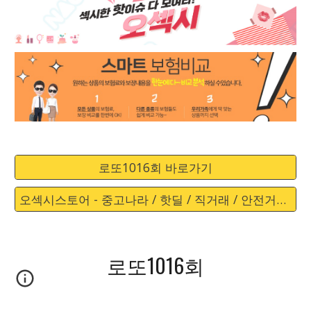
로또1016회 바로가기
오섹시스토어 - 중고나라 / 핫딜 / 직거래 / 안전거래 바로가기
로또1016회