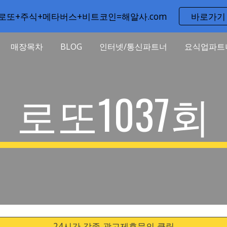
로또+주식+메타버스+비트코인=해알사.com
바로가기
ip to main content
Skip to navigat
매장목차
BLOG
인터넷/통신파트너
요식업파트
로또1037회
24시간 각종 광고제휴문의 클릭