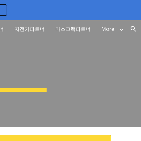
ion
너
자전거파트너
마스크팩파트너
More