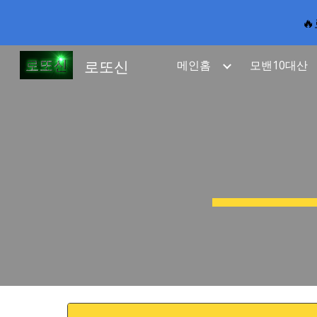

Sk
로또신
메인홈
모밴10대산