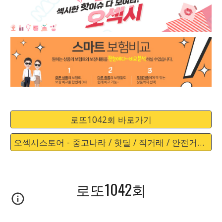
로또1042회 바로가기
오섹시스토어 - 중고나라 / 핫딜 / 직거래 / 안전거래 바로가기
로또1042회