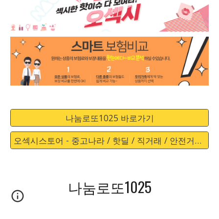
나눔로또1025 바로가기
오섹시스토어 - 중고나라 / 핫딜 / 직거래 / 안전거래 바로가기
나눔로또1025