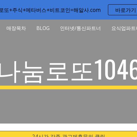
로또+주식+메타버스+비트코인=해알사.com
바로가기
ip to main content
Skip to navigat
매장목차
BLOG
인터넷/통신파트너
요식업파트
나눔로또104
24시간 각종 광고제휴문의 클릭