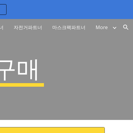
ion
너
자전거파트너
마스크팩파트너
More
구매