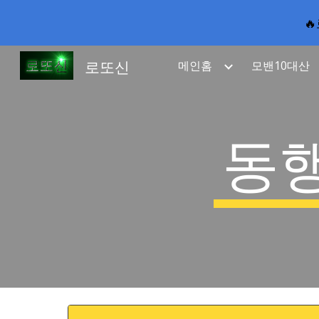

Sk
로또신
메인홈
모밴10대산
동