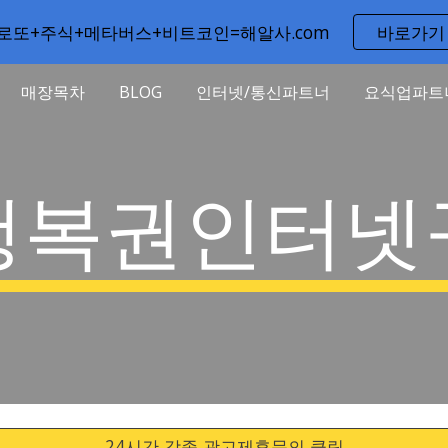
로또+주식+메타버스+비트코인=해알사.com
바로가기
ip to main content
Skip to navigat
매장목차
BLOG
인터넷/통신파트너
요식업파트
행복권인터넷
24시간 각종 광고제휴문의 클릭