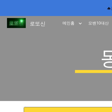

Sk
로또신
메인홈
모밴10대산