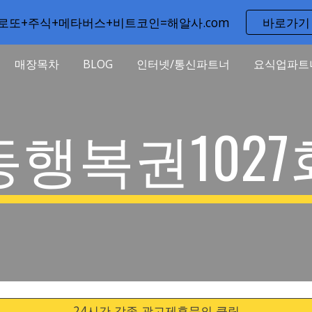
로또+주식+메타버스+비트코인=해알사.com
바로가기
ip to main content
Skip to navigat
매장목차
BLOG
인터넷/통신파트너
요식업파트
동행복권1027
24시간 각종 광고제휴문의 클릭