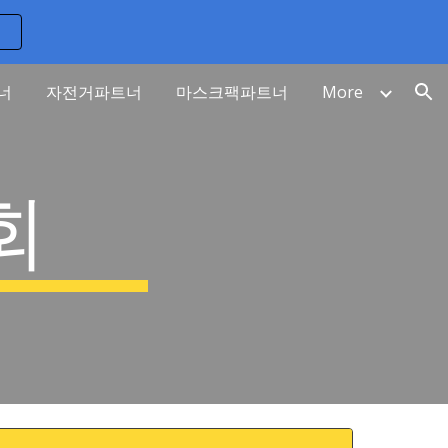
ion
너
자전거파트너
마스크팩파트너
More
회