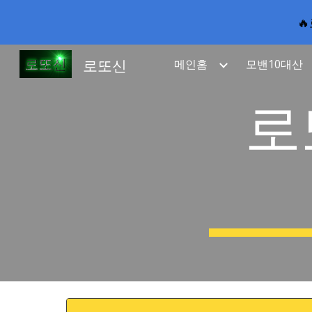

Sk
로또신
메인홈
모밴10대산
로