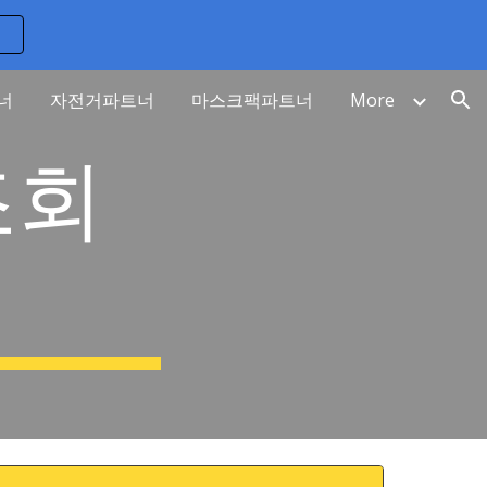
ion
너
자전거파트너
마스크팩파트너
More
조회