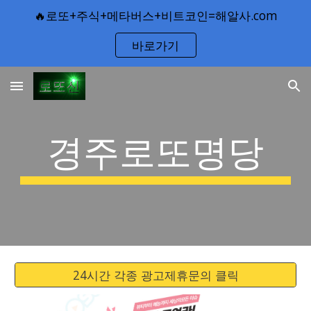
🔥로또+주식+메타버스+비트코인=해알사.com
Skip to main content
Skip to navigation
바로가기
경주로또명당
24시간 각종 광고제휴문의 클릭