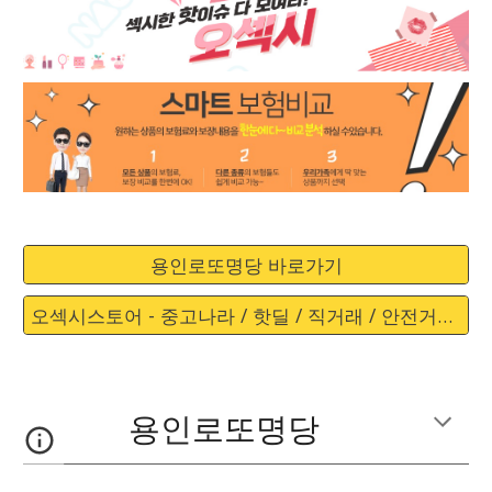
용인로또명당 바로가기
오섹시스토어 - 중고나라 / 핫딜 / 직거래 / 안전거래 바로가기
용인로또명당