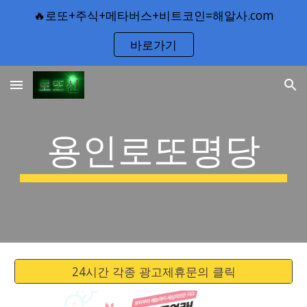
🔥로또+주식+메타버스+비트코인=해알사.com
Skip to main content
Skip to navigation
바로가기
용인로또명당
24시간 각종 광고제휴문의 클릭