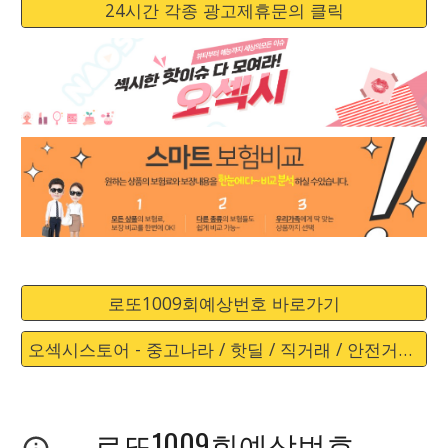
24시간 각종 광고제휴문의 클릭
로또1009회예상번호 바로가기
오섹시스토어 - 중고나라 / 핫딜 / 직거래 / 안전거래 바로가기
로또1009회예상번호