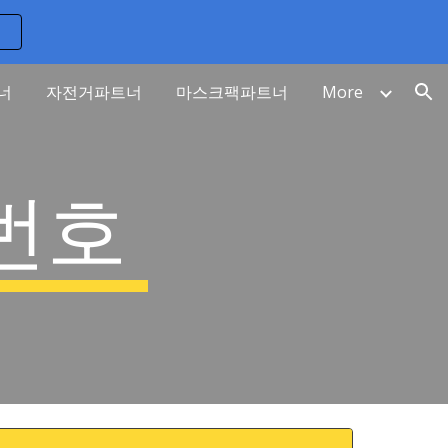
ion
너
자전거파트너
마스크팩파트너
More
번호