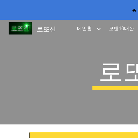

Sk
로또신
메인홈
모밴10대산
로또