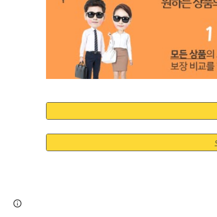
Google Sites
Report abuse