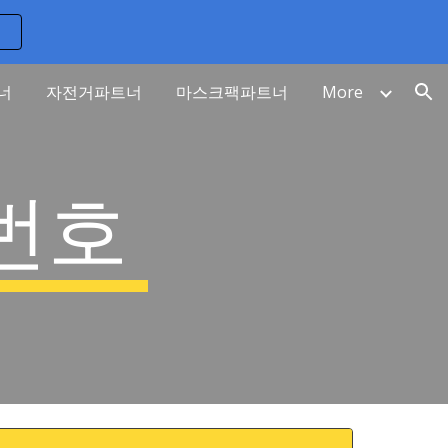
ion
너
자전거파트너
마스크팩파트너
More
번호