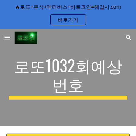
🔥로또+주식+메타버스+비트코인=해알사.com
Skip to main content
Skip to navigation
바로가기
로또1032회예상
번호