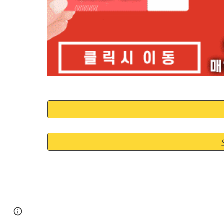
Google Sites
Report abuse