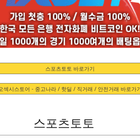
스포츠토토 바로가기
오섹시스토어 - 중고나라 / 핫딜 / 직거래 / 안전거래 바로가
스포츠토토