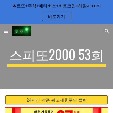
🔥로또+주식+메타버스+비트코인=해알사.com
Skip to main content
Skip to navigation
바로가기
스피또2000 53회
24시간 각종 광고제휴문의 클릭