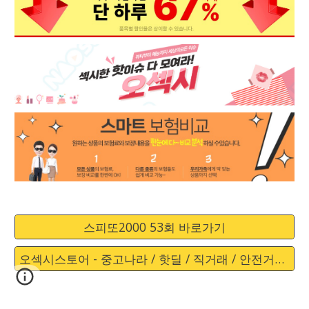
스피또2000 53회 바로가기
오섹시스토어 - 중고나라 / 핫딜 / 직거래 / 안전거래 바로가기