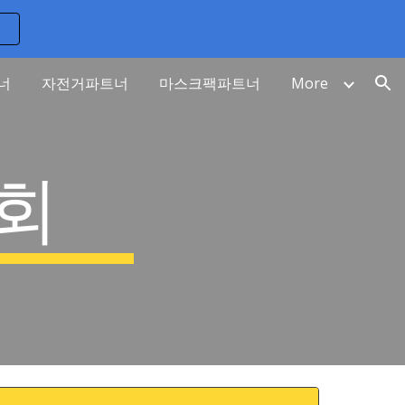
ion
너
자전거파트너
마스크팩파트너
More
4회