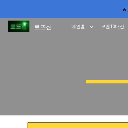

Sk
로또신
메인홈
모밴10대산