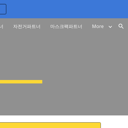
ion
너
자전거파트너
마스크팩파트너
More