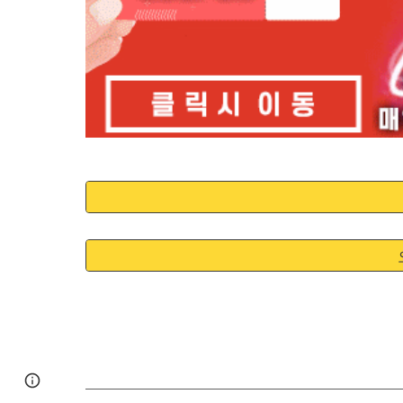
Google Sites
Report abuse