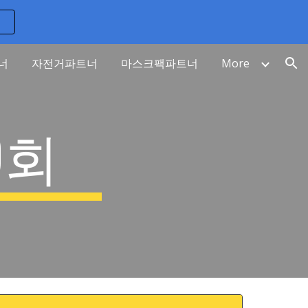
ion
너
자전거파트너
마스크팩파트너
More
9
회