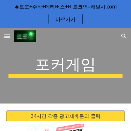
🔥로또+주식+메타버스+비트코인=해알사.com
Skip to main content
Skip to navigation
바로가기
포커게임
24시간 각종 광고제휴문의 클릭