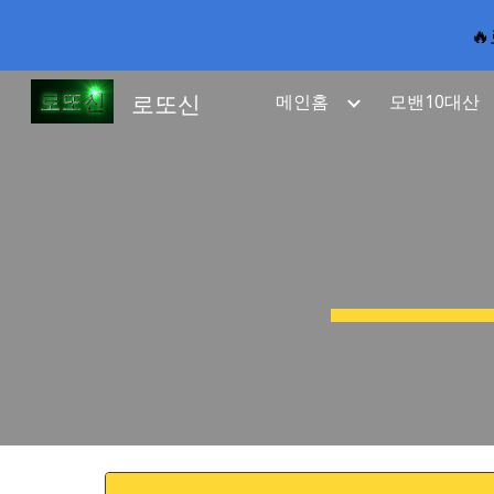

Sk
로또신
메인홈
모밴10대산