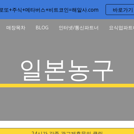
로또+주식+메타버스+비트코인=해알사.com
바로가기
ip to main content
Skip to navigat
매장목차
BLOG
인터넷/통신파트너
요식업파트
일본농구
24시간 각종 광고제휴문의 클릭