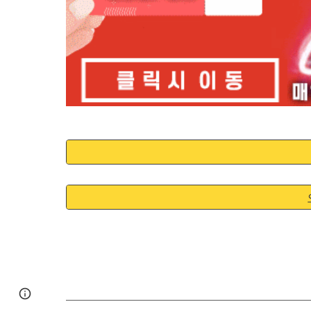
Google Sites
Report abuse