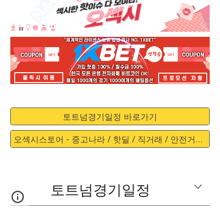
토트넘경기일정 바로가기
오섹시스토어 - 중고나라 / 핫딜 / 직거래 / 안전거래 바로가기
토트넘경기일정