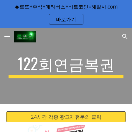
🔥로또+주식+메타버스+비트코인=해알사.com
Skip to main content
Skip to navigation
바로가기
122회연금복권
24시간 각종 광고제휴문의 클릭