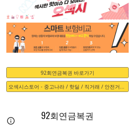
92회연금복권 바로가기
오섹시스토어 - 중고나라 / 핫딜 / 직거래 / 안전거래 바로가기
92회연금복권